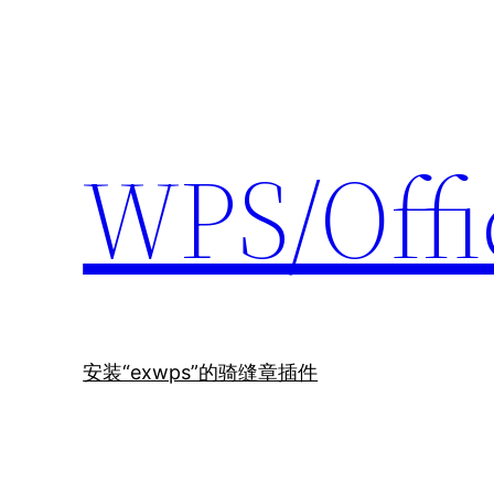
跳
至
内
容
WPS/O
安装“exwps”的骑缝章插件