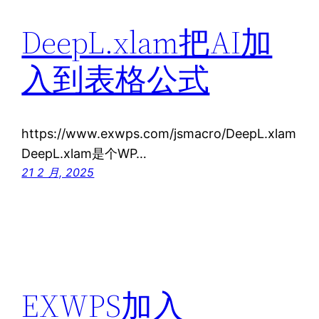
DeepL.xlam把AI加
入到表格公式
https://www.exwps.com/jsmacro/DeepL.xlam
DeepL.xlam是个WP…
21 2 月, 2025
EXWPS加入